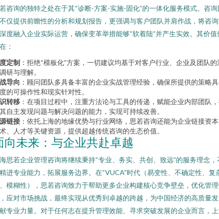
若咨询的独特之处在于其“诊断-方案-实施-固化”的一体化服务模式。咨询
不仅提供前瞻性的分析和规划报告，更强调与客户团队并肩作战，将咨询
深度融入企业实际运营，确保变革举措能够“软着陆”并产生实效。其价值
在：
度定制
：拒绝“模板化”方案，一切建议均基于对客户行业、企业及团队的
调研与理解。
战导向
：顾问团队多具备丰富的企业实战管理经验，确保所提供的策略具
度的可操作性和现实针对性。
识转移
：在项目过程中，注重方法论与工具的传递，赋能企业内部团队，
其自主发现问题与解决问题的能力，实现可持续改善。
源链接
：依托上海的地缘优势与行业网络，思若咨询还能为企业链接资本
术、人才等关键资源，提供超越传统咨询的生态价值。
面向未来：与企业共赴卓越
海思若企业管理咨询将继续秉持“专业、务实、共创、致远”的服务理念，
精进专业能力，拓展服务边界。在“VUCA”时代（易变性、不确定性、复
、模糊性），思若咨询致力于帮助更多企业构建核心竞争壁垒，优化管理
，应对市场挑战，最终实现从优秀到卓越的跨越，为中国经济的高质量发
献专业力量。对于任何志在提升管理效能、寻求突破发展的企业而言，上